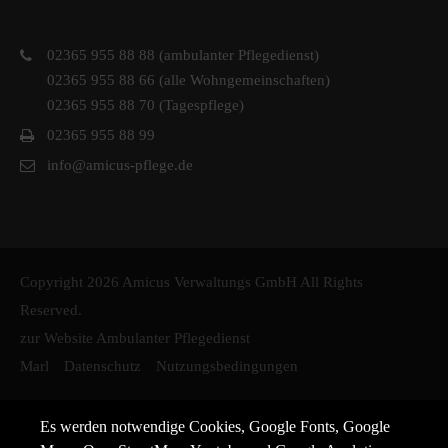
02365 955 88 88 (ambulanter Pflegedienst)
02365 955 88 66 (alle Wohngemeinschaften)
02365 955 88 70 (Tagespflege)
02365 955 88 99
info@amicus-pflege.de
Copyright 2026 Amicus Verwaltungs GmbH All Rights
Reserved.
zur Website Ambulanter Pflegedienst
Marl
Datenschutz
Nutzungsbedingungen
Es werden notwendige Cookies, Google Fonts, Google