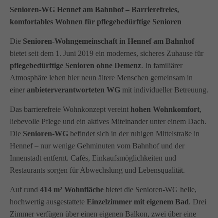
Senioren-WG Hennef am Bahnhof – Barrierefreies,
komfortables Wohnen für pflegebedürftige Senioren
Die
Senioren-Wohngemeinschaft in Hennef am Bahnhof
bietet seit dem 1. Juni 2019 ein modernes, sicheres Zuhause für
pflegebedürftige Senioren ohne Demenz
. In familiärer
Atmosphäre leben hier neun ältere Menschen gemeinsam in
einer
anbieterverantworteten WG
mit individueller Betreuung.
Das barrierefreie Wohnkonzept vereint
hohen Wohnkomfort
,
liebevolle Pflege und ein aktives Miteinander unter einem Dach.
Die
Senioren-WG
befindet sich in der ruhigen Mittelstraße in
Hennef – nur wenige Gehminuten vom Bahnhof und der
Innenstadt entfernt. Cafés, Einkaufsmöglichkeiten und
Restaurants sorgen für Abwechslung und Lebensqualität.
Auf rund
414 m² Wohnfläche
bietet die Senioren-WG helle,
hochwertig ausgestattete
Einzelzimmer mit eigenem Bad
. Drei
Zimmer verfügen über einen eigenen Balkon, zwei über eine