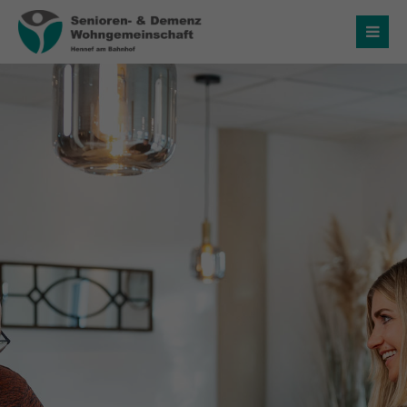
Login
Benutzername
Passwort
Anmelden
Register
|
Lost your password?
Über uns