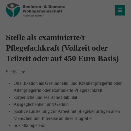
Login
Benutzername
Stelle als examinierte/r
Pflegefachkraft (Vollzeit oder
Teilzeit oder auf 450 Euro Basis)
Passwort
Sie bieten:
Qualifikation als Gesundheits- und Krankenpfleger/in oder
Altenpfleger/in oder examinierte Pflegefachkraft
Anmelden
körperliche und seelische Stabilität
Ausgeglichenheit und Geduld
Register
|
Lost your password?
positive Einstellung zur Arbeit mit pflegebedürftigen alten
Menschen und Interesse an ihrer Biografie
Über uns
Sozialkompetenz