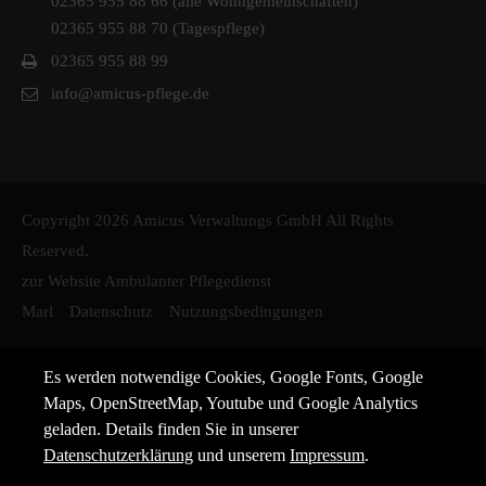
02365 955 88 66 (alle Wohngemeinschaften)
02365 955 88 70 (Tagespflege)
02365 955 88 99
info@amicus-pflege.de
Copyright 2026 Amicus Verwaltungs GmbH All Rights
Reserved.
zur Website Ambulanter Pflegedienst
Marl
Datenschutz
Nutzungsbedingungen
Es werden notwendige Cookies, Google Fonts, Google
Maps, OpenStreetMap, Youtube und Google Analytics
geladen. Details finden Sie in unserer
Datenschutzerklärung
und unserem
Impressum
.