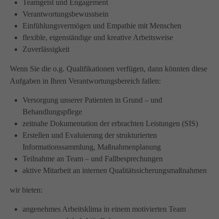
Teamgeist und Engagement
Wir haben uns als ambulanter Pflegedienst auf
Verantwortungsbewusstsein
Wohngemeinschaften für Senioren spezialisiert. Mit der
Einfühlungsvermögen und Empathie mit Menschen
Spezialisierung im Bereich Demenz erleben wir immer wieder
flexible, eigenständige und kreative Arbeitsweise
das wir
GUTES
tun.
Zuverlässigkeit
Wir sagen
DANKE
für Ihr Feedback!
Wenn Sie die o.g. Qualifikationen verfügen, dann könnten diese
Aufgaben in Ihren Verantwortungsbereich fallen:
Versorgung unserer Patienten in Grund – und
Kontakt
Behandlungspflege
zeitnahe Dokumentation der erbrachten Leistungen (SIS)
Amicus Pflege GmbH & Co KG
Erstellen und Evaluierung der strukturierten
Lipper Weg 11a
Informationssammlung, Maßnahmenplanung
45770 Marl
Teilnahme an Team – und Fallbesprechungen
aktive Mitarbeit an internen Qualitätssicherungsmaßnahmen
Sie haben Fragen?
wir bieten:
02365 955 88 88
angenehmes Arbeitsklima in einem motivierten Team
Schreiben Sie uns per Email