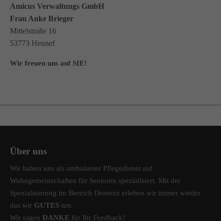
Amicus Verwaltungs GmbH
Frau Anke Brieger
Mittelstraße 16
53773 Hennef
Wir freuen uns auf SIE!
Über uns
Wir haben uns als ambulanter Pflegedienst auf
Wohngemeinschaften für Senioren spezialisiert. Mit der
Spezialisierung im Bereich Demenz erleben wir immer wieder
das wir
GUTES
tun.
Wir sagen
DANKE
für Ihr Feedback!