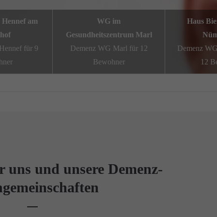
 Hennef am
WG im
Haus Bie
hof
Gesundheitszentrum Marl
Nüm
ennef für 9
Demenz WG Marl für 12
Demenz WG 
hner
Bewohner
12 B
r uns und unsere Demenz-
gemeinschaften