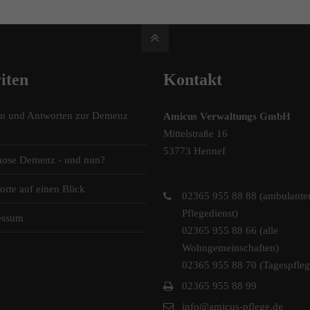
iten
Kontakt
en und Antworten zur Demenz
Amicus Verwaltungs GmbH
Mittelstraße 16
53773 Hennef
nose Demenz - und nun?
orte auf einen Blick
02365 955 88 88 (ambulante
Pflegedienst)
essum
02365 955 88 66 (alle
Wohngemeinschaften)
02365 955 88 70 (Tagespfleg
02365 955 88 99
info@amicus-pflege.de