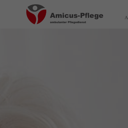
Login
Über
A
Benutzername
Wir haben
auf Wohn
spezialis
Bereich 
Passwort
das wir
Wir sage
Anmelden
Register
|
Lost your password?