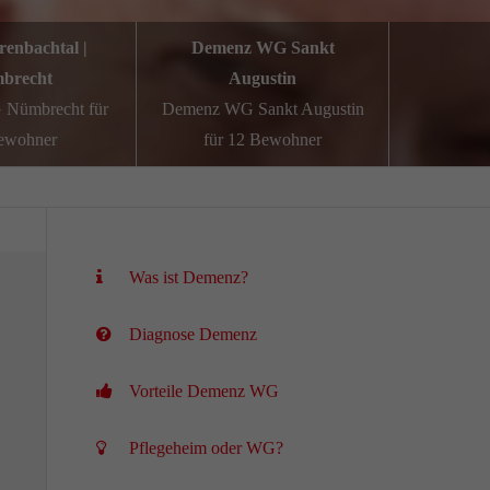
renbachtal |
Demenz WG Sankt
brecht
Augustin
Nümbrecht für
Demenz WG Sankt Augustin
ewohner
für 12 Bewohner
Was ist Demenz?
Diagnose Demenz
Vorteile Demenz WG
Pflegeheim oder WG?