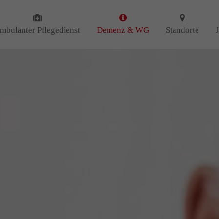
 uns
Kontakt
mbulanter Pflegedienst
Demenz & WG
Standorte
Amicus Pflege GmbH & Co 
 uns als ambulanter Pflegedienst
Lipper Weg 11a
gemeinschaften für Senioren
45770 Marl
iert. Mit der Spezialisierung im
Demenz erleben wir immer wieder
GUTES
tun.
Sie haben Fragen?
n
DANKE
für Ihr Feedback!
02365 955 88 88
Schreiben Sie uns per Ema
info@amicus-pflege.de