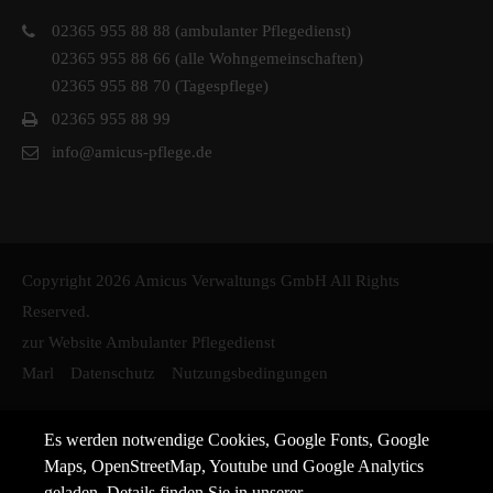
02365 955 88 88 (ambulanter Pflegedienst)
02365 955 88 66 (alle Wohngemeinschaften)
02365 955 88 70 (Tagespflege)
02365 955 88 99
info@amicus-pflege.de
Copyright 2026 Amicus Verwaltungs GmbH All Rights
Reserved.
zur Website Ambulanter Pflegedienst
Marl
Datenschutz
Nutzungsbedingungen
Es werden notwendige Cookies, Google Fonts, Google
Maps, OpenStreetMap, Youtube und Google Analytics
geladen. Details finden Sie in unserer