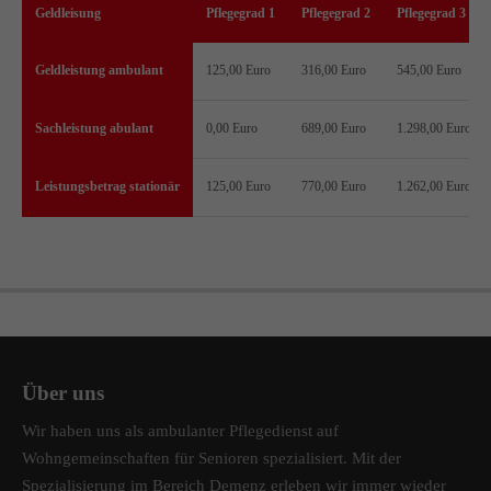
Geldleisung
Pflegegrad 1
Pflegegrad 2
Pflegegrad 3
Geldleistung ambulant
125,00 Euro
316,00 Euro
545,00 Euro
Sachleistung abulant
0,00 Euro
689,00 Euro
1.298,00 Euro
Leistungsbetrag stationär
125,00 Euro
770,00 Euro
1.262,00 Euro
Über uns
Wir haben uns als ambulanter Pflegedienst auf
Wohngemeinschaften für Senioren spezialisiert. Mit der
Spezialisierung im Bereich Demenz erleben wir immer wieder