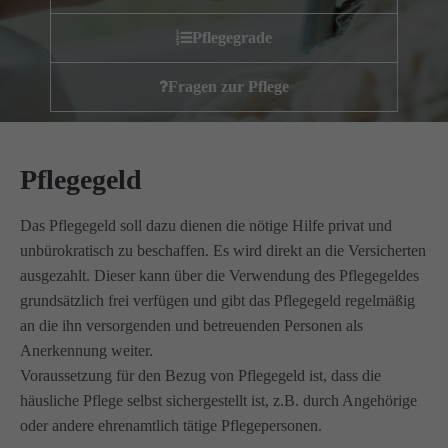
Wir haben uns als ambulanter Pflegedienst auf
Pflegegrade
Wohngemeinschaften für Senioren spezialisiert. Mit der
Spezialisierung im Bereich Demenz erleben wir immer wieder
Fragen zur Pflege
das wir
GUTES
tun.
Wir sagen
DANKE
für Ihr Feedback!
Pflegegeld
Kontakt
Das Pflegegeld soll dazu dienen die nötige Hilfe privat und
unbürokratisch zu beschaffen. Es wird direkt an die Versicherten
Amicus Pflege GmbH & Co KG
ausgezahlt. Dieser kann über die Verwendung des Pflegegeldes
Lipper Weg 11a
grundsätzlich frei verfügen und gibt das Pflegegeld regelmäßig
45770 Marl
an die ihn versorgenden und betreuenden Personen als
Anerkennung weiter.
Voraussetzung für den Bezug von Pflegegeld ist, dass die
Sie haben Fragen?
02365 955 88 88
häusliche Pflege selbst sichergestellt ist, z.B. durch Angehörige
oder andere ehrenamtlich tätige Pflegepersonen.
Schreiben Sie uns per Email