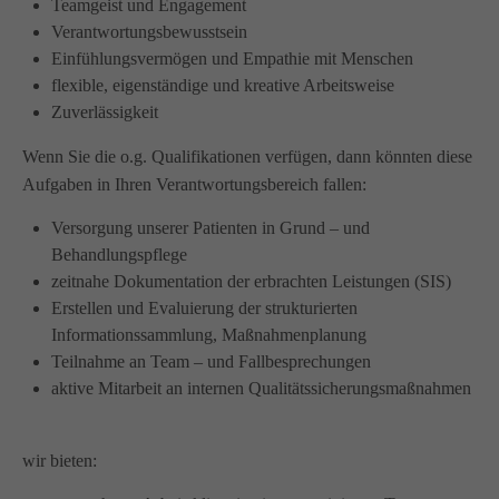
Teamgeist und Engagement
Wir haben uns als ambulanter Pflegedienst auf
Verantwortungsbewusstsein
Wohngemeinschaften für Senioren spezialisiert. Mit der
Einfühlungsvermögen und Empathie mit Menschen
Spezialisierung im Bereich Demenz erleben wir immer wieder
flexible, eigenständige und kreative Arbeitsweise
das wir
GUTES
tun.
Zuverlässigkeit
Wir sagen
DANKE
für Ihr Feedback!
Wenn Sie die o.g. Qualifikationen verfügen, dann könnten diese
Aufgaben in Ihren Verantwortungsbereich fallen:
Versorgung unserer Patienten in Grund – und
Kontakt
Behandlungspflege
zeitnahe Dokumentation der erbrachten Leistungen (SIS)
Amicus Pflege GmbH & Co KG
Erstellen und Evaluierung der strukturierten
Lipper Weg 11a
Informationssammlung, Maßnahmenplanung
45770 Marl
Teilnahme an Team – und Fallbesprechungen
aktive Mitarbeit an internen Qualitätssicherungsmaßnahmen
Sie haben Fragen?
02365 955 88 88
wir bieten:
Schreiben Sie uns per Email