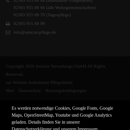
02365 955 88 88 (ambulanter Pflegedienst)
02365 955 88 66 (alle Wohngemeinschaften)
02365 955 88 70 (Tagespflege)
02365 955 88 99
info@amicus-pflege.de
Copyright 2026 Amicus Verwaltungs GmbH All Rights
Reserved.
zur Website Ambulanter Pflegedienst
Marl
Datenschutz
Nutzungsbedingungen
Es werden notwendige Cookies, Google Fonts, Google
Maps, OpenStreetMap, Youtube und Google Analytics
geladen. Details finden Sie in unserer
Datenschutzerklärung
und unserem
Impressum
.