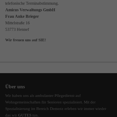
telefonische Terminabstimmung.
Amicus Verwaltungs GmbH
Frau Anke Brieger
Mittelstraße 16
53773 Hennef
Wir freuen uns auf SIE!
Über uns
Wir haben uns als ambulanter Pflegedienst auf
Wohngemeinschaften für Senioren spezialisiert. Mit der
Spezialisierung im Bereich Demenz erleben wir immer wieder
das wir
GUTES
tun.