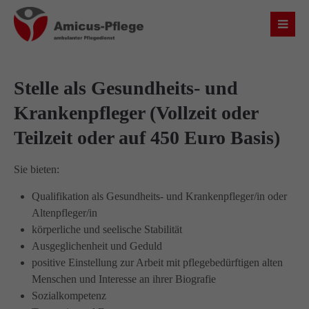
Login
Benutzername
Stelle als Gesundheits- und
Krankenpfleger (Vollzeit oder
Teilzeit oder auf 450 Euro Basis)
Passwort
Sie bieten:
Qualifikation als Gesundheits- und Krankenpfleger/in oder
Altenpfleger/in
Anmelden
körperliche und seelische Stabilität
Ausgeglichenheit und Geduld
Register
|
Lost your password?
positive Einstellung zur Arbeit mit pflegebedürftigen alten
Menschen und Interesse an ihrer Biografie
Über uns
Sozialkompetenz